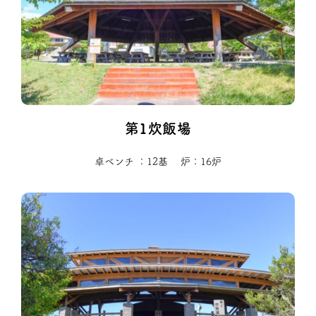
第1炊飯場
卓ベンチ ：12基
炉：16炉