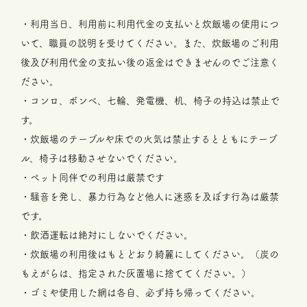
・利用当日、利用前に利用代金の支払いと炊飯場の使用につ
いて、職員の説明を受けてください。また、炊飯場のご利用
後及び利用代金の支払い後の返金はできませんのでご注意く
ださい。
・コンロ、ボンベ、七輪、発電機、机、椅子の持込は禁止で
す。
・炊飯場のテーブルや床での火気は禁止するとともにテーブ
ル、椅子は移動させないでください。
・ペット同伴での利用は厳禁です
・騒音を発し、暴力行為など他人に迷惑を及ぼす行為は厳禁
です。
・飲酒運転は絶対にしないでください。
・炊飯場の利用後はもとどおり綺麗にしてください。（炭の
もえがらは、指定された灰置場に捨ててください。）
・ゴミや使用した網は各自、必ず持ち帰ってください。